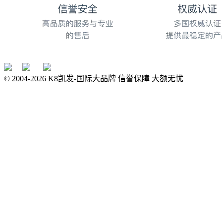
© 2004-
2026
K8凯发-国际大品牌 信誉保障 大额无忧