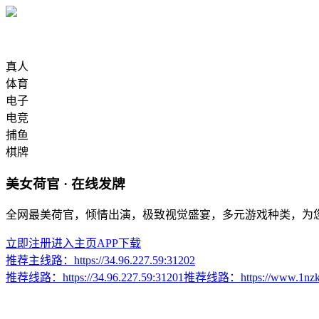
真人
体育
电子
电竞
捕鱼
棋牌
美女荷官 · 在线发牌
全网最美荷官，倾情出演，极致视觉盛宴，多元游戏种类，为
立即注册
进入主页
APP下载
推荐主线路：
https://34.96.227.59:31202
推荐线路：
https://34.96.227.59:31201
推荐线路：
https://www.1nz