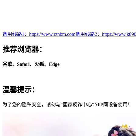
备用线路
1
：
https://www.rznbm.com
备用线路
2
：
https://www.k89
推荐浏览器：
谷歌、Safari、火狐、Edge
温馨提示：
为了您的隐私安全，请勿与"国家反诈中心"APP同设备使用！