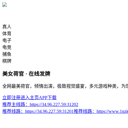
真人
体育
电子
电竞
捕鱼
棋牌
美女荷官 · 在线发牌
全网最美荷官，倾情出演，极致视觉盛宴，多元游戏种类，为
立即注册
进入主页
APP下载
推荐主线路：
https://34.96.227.59:31202
推荐线路：
https://34.96.227.59:31201
推荐线路：
https://www.1nz