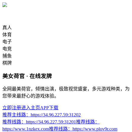
真人
体育
电子
电竞
捕鱼
棋牌
美女荷官 · 在线发牌
全网最美荷官，倾情出演，极致视觉盛宴，多元游戏种类，为
您带来最舒心的游戏体验。
立即注册
进入主页
APP下载
推荐主线路：
https://34.96.227.59:31202
推荐线路：
https://34.96.227.59:31201
推荐线路：
https://www.1nzkex.com
推荐线路：
https://www.plov9r.com