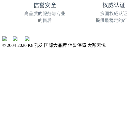
© 2004-
2026
K8凯发-国际大品牌 信誉保障 大额无忧