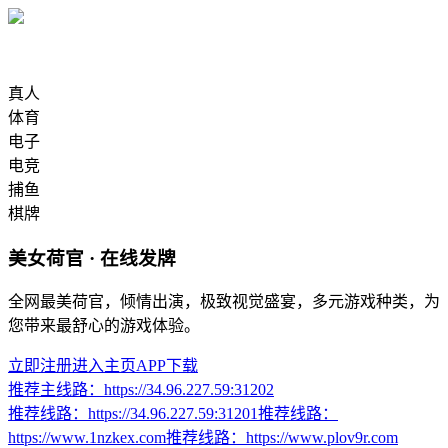
真人
体育
电子
电竞
捕鱼
棋牌
美女荷官 · 在线发牌
全网最美荷官，倾情出演，极致视觉盛宴，多元游戏种类，为
您带来最舒心的游戏体验。
立即注册
进入主页
APP下载
推荐主线路：
https://34.96.227.59:31202
推荐线路：
https://34.96.227.59:31201
推荐线路：
https://www.1nzkex.com
推荐线路：
https://www.plov9r.com