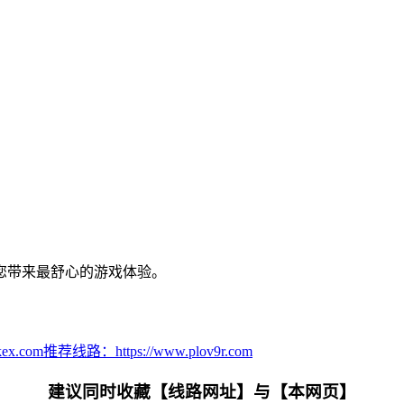
您带来最舒心的游戏体验。
kex.com
推荐线路：
https://www.plov9r.com
建议同时收藏【线路网址】与【本网页】