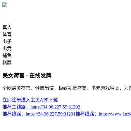
真人
体育
电子
电竞
捕鱼
棋牌
美女荷官 · 在线发牌
全网最美荷官，倾情出演，极致视觉盛宴，多元游戏种类，为
立即注册
进入主页
APP下载
推荐主线路：
https://34.96.227.59:31202
推荐线路：
https://34.96.227.59:31201
推荐线路：
https://www.1nz