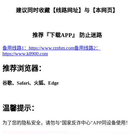
建议同时收藏【线路网址】与【本网页】
推荐『下载APP』 防止迷路
备用线路
1
：
https://www.rznbm.com
备用线路
2
：
https://www.k8900.com
推荐浏览器：
谷歌、Safari、火狐、Edge
温馨提示：
为了您的隐私安全，请勿与"国家反诈中心"APP同设备使用！