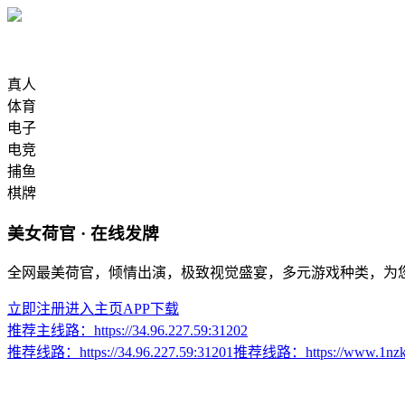
真人
体育
电子
电竞
捕鱼
棋牌
美女荷官 · 在线发牌
全网最美荷官，倾情出演，极致视觉盛宴，多元游戏种类，为
立即注册
进入主页
APP下载
推荐主线路：
https://34.96.227.59:31202
推荐线路：
https://34.96.227.59:31201
推荐线路：
https://www.1nz