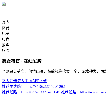
真人
体育
电子
电竞
捕鱼
棋牌
美女荷官 · 在线发牌
全网最美荷官，倾情出演，极致视觉盛宴，多元游戏种类，为
立即注册
进入主页
APP下载
推荐主线路：
https://34.96.227.59:31202
推荐线路：
https://34.96.227.59:31201
推荐线路：
https://www.1nz