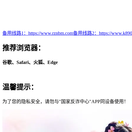
备用线路
1
：
https://www.rznbm.com
备用线路
2
：
https://www.k89
推荐浏览器：
谷歌、Safari、火狐、Edge
温馨提示：
为了您的隐私安全，请勿与"国家反诈中心"APP同设备使用！