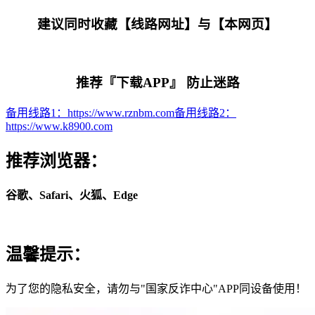
建议同时收藏【线路网址】与【本网页】
推荐『下载APP』 防止迷路
备用线路
1
：
https://www.rznbm.com
备用线路
2
：
https://www.k8900.com
推荐浏览器：
谷歌、Safari、火狐、Edge
温馨提示：
为了您的隐私安全，请勿与"国家反诈中心"APP同设备使用！