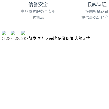
© 2004-
2026
K8凯发-国际大品牌 信誉保障 大额无忧