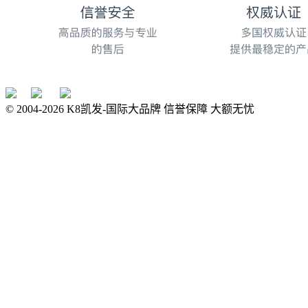
© 2004-
2026
K8凯发-国际大品牌 信誉保障 大额无忧